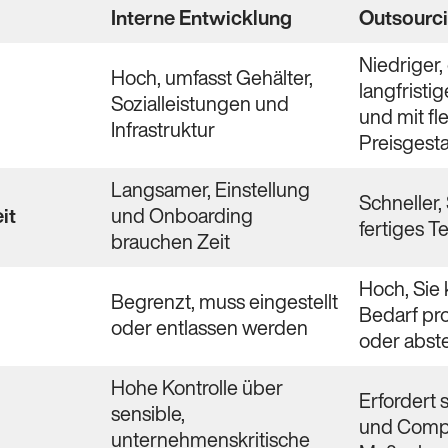
Interne Entwicklung
Outsourc
Niedriger,
Hoch, umfasst Gehälter,
langfrist
Sozialleistungen und
und mit fle
Infrastruktur
Preisgest
Langsamer, Einstellung
Schneller, 
it
und Onboarding
fertiges T
brauchen Zeit
Hoch, Sie 
Begrenzt, muss eingestellt
Bedarf pr
oder entlassen werden
oder abst
Hohe Kontrolle über
Erfordert 
sensible,
und Compl
unternehmenskritische