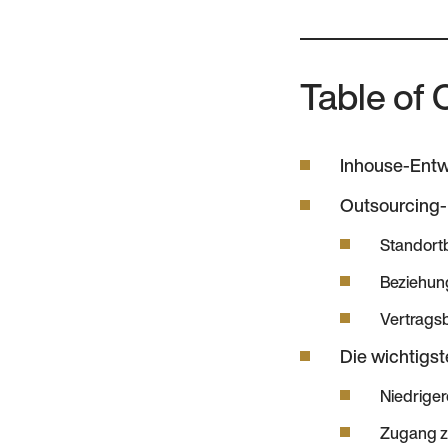
Table of 
Inhouse-Entw
Outsourcing-
Standort
Beziehun
Vertrags
Die wichtigs
Niedrige
Zugang z