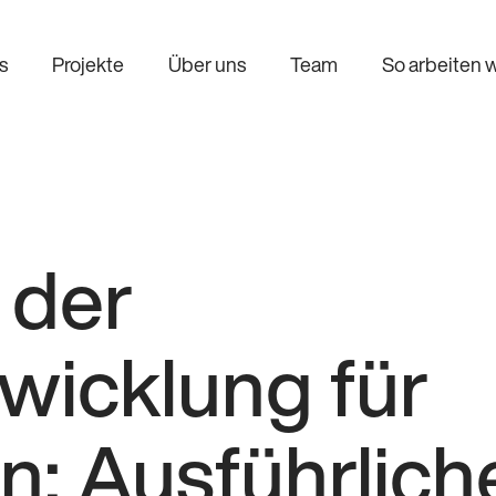
s
Projekte
Über uns
Team
So arbeiten w
 der
wicklung für
: Ausführlich