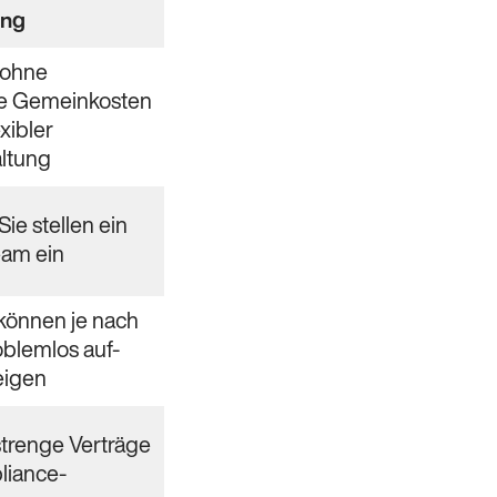
ing
 ohne
ige Gemeinkosten
xibler
altung
Sie stellen ein
eam ein
können je nach
oblemlos auf-
eigen
strenge Verträge
iance-