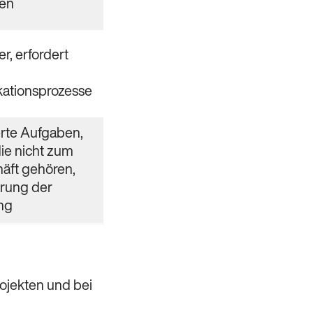
en
r, erfordert
ationsprozesse
erte Aufgaben,
die nicht zum
äft gehören,
erung der
ng
rojekten und bei