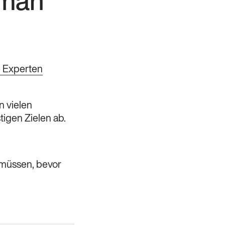
 man
e Experten
n vielen
igen Zielen ab.
n müssen, bevor