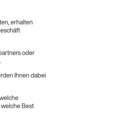
en, erhalten
geschäft
partners oder
.
werden Ihnen dabei
 welche
 welche Best