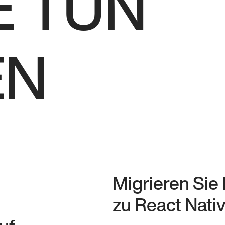
E TUN
EN
Migrieren Sie
zu React Nati